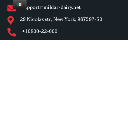
support@mildar-dairy.net
29 Nicolas str, New York, 987597-50
+10800-22-000