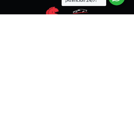
¡Atención 24/7!
33 1417 9723
33 1411 4017
33 1473 8369
Llámanos